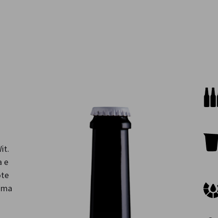
it.
a e
ote
tima