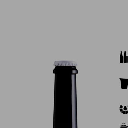
rong
tori
con